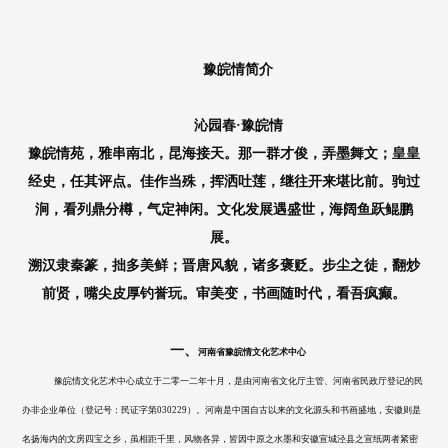
豫皖情简介
沁园春
·
豫皖情
豫皖情苑，雅串南北，昆海接天。那一群才俊，弄墨舞文；皇皇
经史，任其评点。佳作当殊，挥洒吐莲，继往开来堪比前。驹过
涧，看列鼎分樽，气定神闲。文化发展遇盛世，海阔鱼跃鲲鹏
展。
溯汉隶秦篆，拙多美鲜；晋唐风貌，诸多褒贬。步尘之徒，翻炒
前贤，嘴尖皮厚钓誉玩。审美变，书画随时代，看吾疯癫。
一、
河南省豫皖情文化艺术中心
豫皖情文化艺术中心成立于二零一二年十月，是由河南省文化厅主管、河南省民政厅登记的民
办非企业单位（登记号：民证字第
030229）。河南是中国自古以来的文化源头和书画盛地，安徽则是
名扬海内的文房四宝之乡，虽相距千里，风物各异，皆因中原之水墨和安徽宣城泾县之宣纸两者紧密