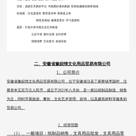
宗旨：成就艺术家的平台
书画爱好者的家园
投资收藏家的财富领地
价值观：文化是使命
教育是传承
慈善是义务
财富是基础
健康是责任
学习是路程
愿景
：打造中原书画文化艺术航母
立足中原
面向全国
走向世界
强国强梦
文化复兴
造福百姓
二、安徽省豫皖情文化用品贸易有限公司
1、公司简介
安徽省豫皖情文化用品贸易有限公司，位于安徽省泾县丁家桥镇李园村，注
册资本五百万元人民币，成立于2021年八月份，是一家以纸制品制造、销售
为主，同时开展旅游、餐饮，文化艺术管理、咨询，以及建筑材料等服务的
贸易公司。
2、经营范围
（1）、一般项目：纸制品销售，文具用品批发，文具用品零