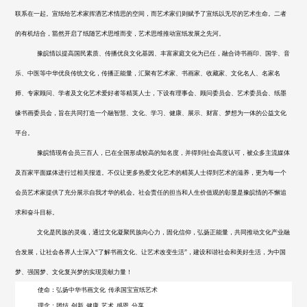
联系在一起。宣纸给艺术家挥洒艺术情思的空间，而艺术家们则赋予了宣纸以无尽的艺术生命。二者
的有机结合，豁然开启了纸随艺术思维而变，艺术思维推动宣纸发展之先河。
豫皖情以提高国民素质、传播优良文化基因、丰富家庭文化为已任，融合诗书画印、国学、音
乐、中医等中华优良传统文化，传播正能量，汇聚有艺术家、书画家、收藏家、文化名人、名家名
师、专家顾问、学者及文化艺术爱好者等精英人士，下设有理事会、顾问委员会、艺术委员会、纸墨
缘书画委员会，旨在共同打造一个融智慧、文化、学习、健康、展示、财富、梦想为一体的公益文化
平台。
豫皖情现有会员
三
百人，已在全国形成较高的知名度，并得到社会高度认可，被众多主流媒体
及百家平面媒体进行过相关报道。不仅让更多热爱文化艺术的精英人士得到艺术的滋养，更为每一个
会员艺术家提供了充分展示自我才华的机会。社会责任的担当和人生价值观的彰显是豫皖情的不懈追
求和奋斗目标。
文化是民族的灵魂，通过文化凝聚民族向心力，固化信仰，弘扬正能量，共同推动文化产业融
合发展，让社会各界人士深入
“了解书画文化、让艺术改变生活”，建设和谐社会和美好生活，为中国
梦、强国梦、文化复兴梦的实现贡献力量！
使命：弘扬中华书画文化
传承国宝宣纸艺术
理念：团结
创新
健康
艺术
感恩
分享