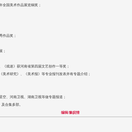
周年全国美术作品展览铜奖；
秀作品奖；
展；
、
《戏迷》获河南省第四届文艺创作一等奖；
《美术研究》、《美术报》等专业报刊发表并有专题介绍；
术星空、河南卫视、湖南卫视等做专题报道；
》及合集多部。
编辑/豫皖情