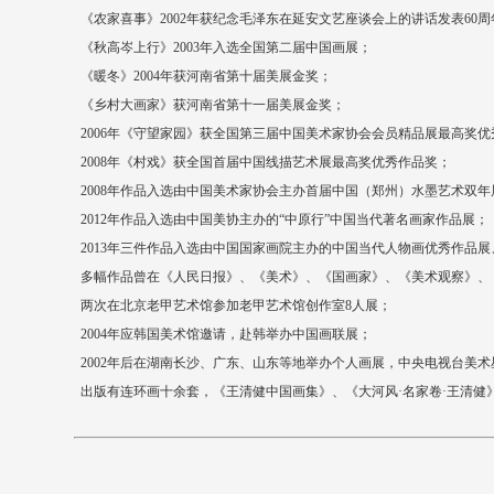
《农家喜事》2002年获纪念毛泽东在延安文艺座谈会上的讲话发表60
《秋高岑上行》2003年入选全国第二届中国画展；
《暖冬》2004年获河南省第十届美展金奖；
《乡村大画家》获河南省第十一届美展金奖；
2006年《守望家园》获全国第三届中国美术家协会会员精品展最高奖优
2008年《村戏》获全国首届中国线描艺术展最高奖优秀作品奖；
2008年作品入选由中国美术家协会主办首届中国（郑州）水墨艺术双年
2012年作品入选由中国美协主办的“中原行”中国当代著名画家作品展；
2013年三件作品入选由中国国家画院主办的中国当代人物画优秀作品展
多幅作品曾在《人民日报》、《美术》、《国画家》、《美术观察》、
两次在北京老甲艺术馆参加老甲艺术馆创作室8人展；
2004年应韩国美术馆邀请，赴韩举办中国画联展；
2002年后在湖南长沙、广东、山东等地举办个人画展，中央电视台美
出版有连环画十余套，《王清健中国画集》、《大河风·名家卷·王清健